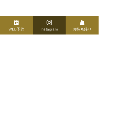
WEB予約
Instagram
お持ち帰り
Google Mapで道案内
​店舗前に専用駐車場2台
​公共交通機関でのアクセス
●名古屋市営地下鉄
桜通線 高岳駅より徒歩10分
●市営バス
平田町 または 飯田町下車3分
NEWS