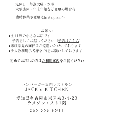
​​定休日 毎週火曜・水曜
大型連休・年末年始など変更の場合有
​​臨時休業や変更はInstagramへ​
お願い
●全11席の小さなお店です
​ 予約をしてお越しください（
予約はこちら
）
●未就学児の同伴はご遠慮いただいております
●少人数利用(3名様まで)をお願いしております​
​初めてお越しの方は
ご利用案内
をご覧ください
ハンバーガー専門レストラン
JACK's KITCHEN
愛知県名古屋市東区泉3-4-23
ラメゾンエスト1階
052-325-6911