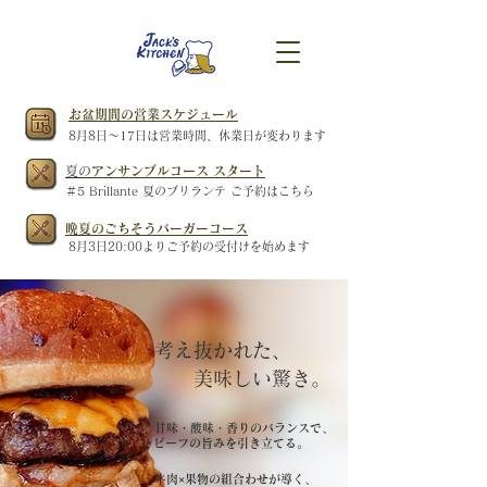
お盆期間の営業スケジュール
​8月8日～17日は営業時間、休業日が変わります
​夏の
アンサンブルコース スタート
​＃5 Brillante 夏のブリランテ ご予約はこちら
晩夏のごちそうバーガーコース
​8月3日20:00よりご予約の受付けを始めます
​考え抜かれた、
​ 美味しい驚き。
​甘味・酸味・香りのバランスで、
​ビーフの旨みを引き立てる。
牛肉×果物の組合わせが導く、​