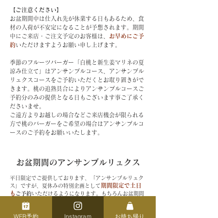
【ご注意ください】
​お盆期間中は仕入れ先が休業する日もあるため、食
材の入荷が不安定になることが予想されます。期間
中にご来店・ご注文予定のお客様は、
お早めにご予
約
いただけますようお願い申し上げます。
季節のフルーツバーガー「白桃と新生姜マリネの夏
涼み仕立て」はアンサンブルコース、アンサンブル
リュクスコースをご予約いただくとお取り置きがで
きます。桃の追熟具合によりアンサンブルコースご
予約分のみの提供となる日もございます事ご了承く
ださいませ。
ご遠方よりお越しの場合などご来店機会が限られる
方で桃のバーガーをご希望の場合はアンサンブルコ
ースのご予約をお願いいたします。
​お盆期間のアンサンブルリュクス
平日限定でご提供しております、「アンサンブルリュク
期間限定で土日
ス」ですが、夏休みの特別企画として
も
ご予約
いただけるようになります。もちろんお盆期間
もご予約可能です。
大切な方との特別なひとときや、いつもより少し贅沢な
WEB予約
Instagram
お持ち帰り
夏の集まりに、ぜひご利用ください。