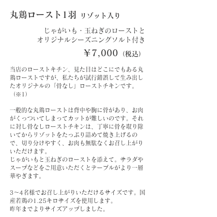
​丸鶏ロースト1羽
リゾット入り
じゃがいも・玉ねぎのローストと
​オリジナルシーズニングソルト付き
​￥7,000
（税込）
当店のローストキチン、見た目はどこにでもある丸
鶏ローストですが、私たちが試行錯誤して生み出し
たオリジナルの「骨なし」ローストチキンです。
（※1）
一般的な丸鶏ローストは背中や胸に骨があり、お肉
がくっついてしまってカットが難しいのです。それ
に対し骨なしローストチキンは、丁寧に骨を取り除
いてからリゾットをたっぷり詰めて焼き上げるの
で、切り分けやすく、お肉も無駄なくお召し上がり
いただけます。
じゃがいもと玉ねぎのローストを添えて。サラダや
スープなどをご用意いただくとテーブルがより一層
華やぎます。
3～4名様でお召し上がりいただけるサイズです。国
産若鶏の1.25キロサイズを使用します。
昨年までよりサイズアップしました。