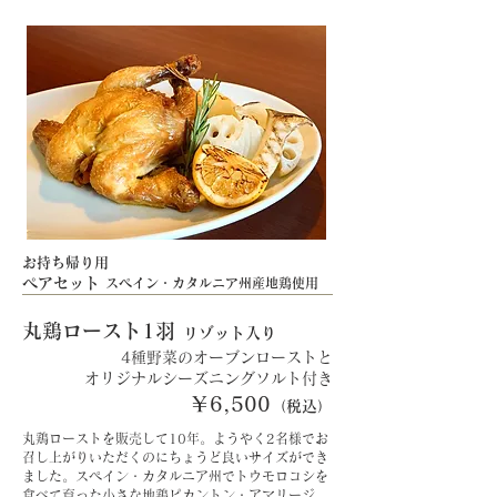
お持ち帰り用
​ペアセット
スペイン・カタルニア州産地鶏使用
​丸鶏ロースト1羽
リゾット入り
4種野菜のオーブンローストと
​オリジナルシーズニングソルト付き
​￥6,500
（税込）
丸鶏ローストを販売して10年。ようやく2名様でお
召し上がりいただくのにちょうど良いサイズができ
ました。スペイン・カタルニア州でトウモロコシを
食べて育った小さな地鶏ピカントン・アマリージ