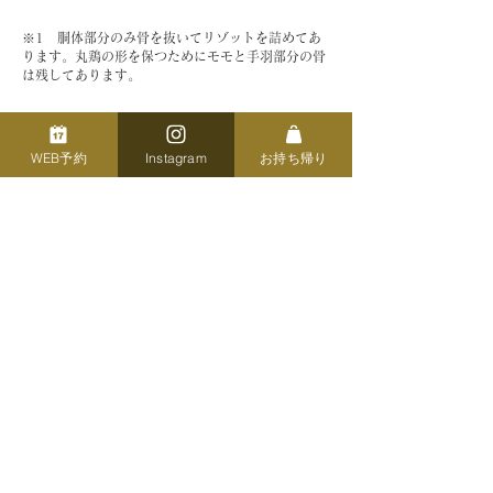
※1 胴体部分のみ骨を抜いてリゾットを詰めてあ
ります。丸鶏の形を保つためにモモと手羽部分の骨
は残してあります。
​ご予約期間
WEB予約
Instagram
お持ち帰り
2025年10月16日 木曜日～12月20日 土曜日
11月24日
まで
にご予約いただくと
​早期予約特典
500円引き！
として1セット
​ご予約方法
オンラインショップからの予約
​または 店頭での受付
(予約時前払い)
オンラインショップご利用の際は
商品を選択後「バリエーションを選択」から
​受け取り時間を選んでカートに入れてください