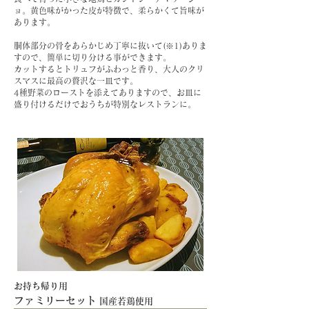
ョ。黄色味がかった皮が特徴で、柔らかくて旨味が
あります。
​胴体部分の骨をあらかじめ丁寧に抜いて(※1)ありま
すので、簡単に切り分ける事ができます。
カットするとトリュフがふわっと香り、大人のクリ
スマスに最高の贅沢な一皿です。
​4種野菜のローストを添えてありますので、お皿に
盛り付けるだけでおうちが特別なレストランに。
お持ち帰り用
​ファミリーセット
国産若鶏使用